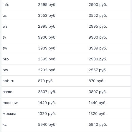
info
2595 руб.
2900 руб.
us
3552 руб.
3552 руб.
ws
2995 руб.
2995 руб.
tv
9900 руб.
9900 руб.
tw
3909 руб.
3909 руб.
pro
2595 руб.
2900 руб.
pw
2292 руб.
2557 руб.
spb.ru
870 руб.
870 руб.
name
3807 руб.
3807 руб.
moscow
1440 руб.
1440 руб.
москва
1320 руб.
1320 руб.
kz
5940 руб.
5940 руб.