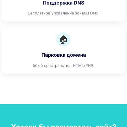
Поддержка DNS
Бесплатное управление зонами DNS.
🏠
Парковка домена
50мб пространства. HTML/PHP.
Хотели бы разместить сайт?