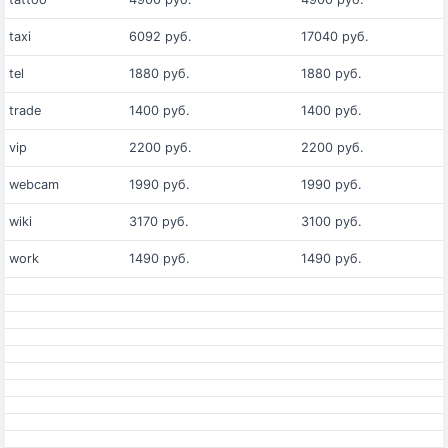
taxi
6092 руб.
17040 руб.
tel
1880 руб.
1880 руб.
trade
1400 руб.
1400 руб.
vip
2200 руб.
2200 руб.
webcam
1990 руб.
1990 руб.
wiki
3170 руб.
3100 руб.
work
1490 руб.
1490 руб.