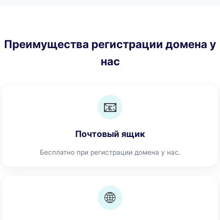
Преимущества регистрации домена у
нас
📧
Почтовый ящик
Бесплатно при регистрации домена у нас.
🌐