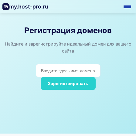
my.host-pro.ru
Домены
▼
Регистрация доменов
Регистрация домена
Хостинг
▼
Цены на домены
ECO Hosting
Найдите и зарегистрируйте идеальный домен для вашего
Серверы
▼
сайта
PRO Hosting
HYPER VDS
UNLIM Hosting
ECO VDS
Реселлерский хостинг
VDS WORLD
Зарегистрировать
Выделенный сервер