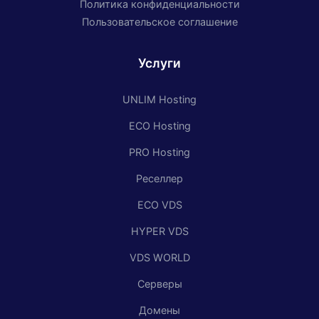
Политика конфиденциальности
Пользовательское соглашение
Услуги
UNLIM Hosting
ECO Hosting
PRO Hosting
Реселлер
ECO VDS
HYPER VDS
VDS WORLD
Серверы
Домены