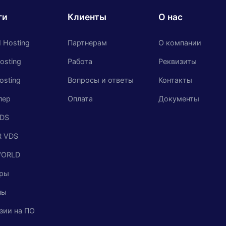
ги
Клиенты
О нас
 Hosting
Партнерам
О компании
osting
Работа
Реквизиты
osting
Вопросы и ответы
Контакты
лер
Оплата
Документы
DS
 VDS
WORLD
ры
ны
зии на ПО