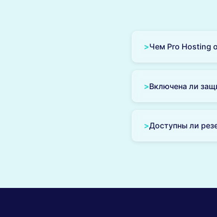
>
Чем Pro Hosting 
Pro Hosting предла
безопасности и опт
>
Включена ли защ
Да, все тарифы Pro
>
Доступны ли рез
Да, мы делаем авт