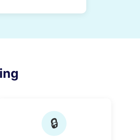
ing
🔒