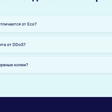
отличается от Eco?
гает больше ресурсов, приоритетную поддержку, расширен
имизации.
ита от DDoS?
 Hosting включают защиту от DDoS атак различного уровня.
ервные копии?
оматические резервные копии ваших данных ежедневно.