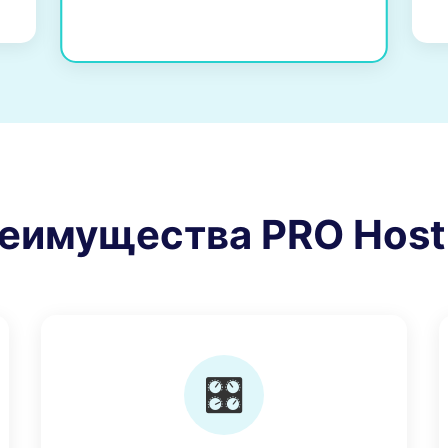
еимущества PRO Host
🎛️