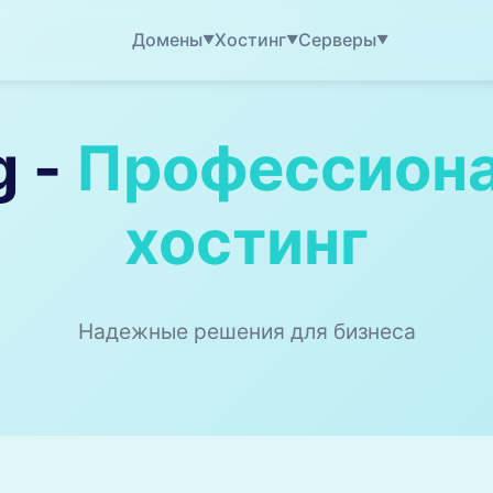
Домены
Хостинг
Серверы
▼
▼
▼
g -
Профессиона
хостинг
Надежные решения для бизнеса